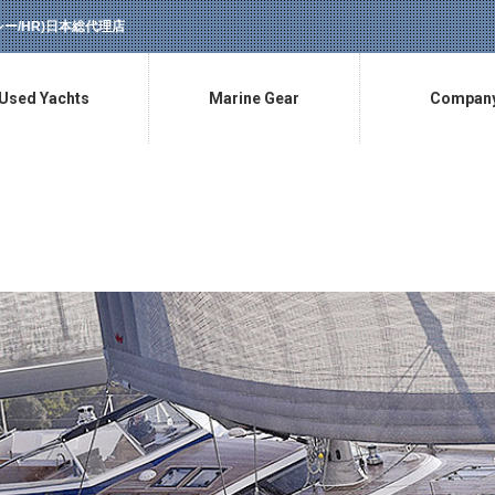
ラッシー/HR)日本総代理店
Used Yachts
Marine Gear
Compan
中古艇情報
マリン用品販売
会社概要