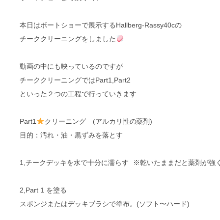
本日はボートショーで展示するHallberg-Rassy40cの
チーククリーニングをしました
動画の中にも映っているのですが
チーククリーニングではPart1,Part2
といった２つの工程で行っていきます
Part1
クリーニング (アルカリ性の薬剤)
目的：汚れ・油・黒ずみを落とす
1,チークデッキを水で十分に濡らす ※乾いたままだと薬剤が強
2,Part 1 を塗る
スポンジまたはデッキブラシで塗布。(ソフト〜ハード)