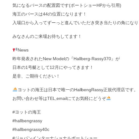
気になるバースの配置図です(ボートショーHPから引用)
海王のバースは44の位置になります！
入場口から入ってずーっと進んでいただき突き当たりの角になり
みなさんのご来場お待ちしてます！
News
昨年発表されたNew Modelの『Hallberg-Rassy370』が
日本の1号艇として12月にやってきます！
是非、ご期待ください！
ヨットの海王は日本で唯一のHallbengRassy正規代理店です。
お問い合わせ等はTEL,emailにてお気軽にどうぞ
#ヨットの海王
#hallbengrassy
#hallbengrassy40c
#ジャパンインターナショナルボートショー