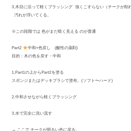
3,木目に沿って軽くブラッシング 強くこすらない（チークが削
汚れが浮いてくる。
※この段階では 色がまだ暗く見える のが普通
Part2
中和+色戻し (酸性の薬剤)
目的：木の色を戻す・中和
1,Part1の上からPart2を塗る
スポンジまたはデッキブラシで塗布。(ソフト〜ハード)
2,中和させながら軽くブラッシング
3,水で完全に洗い流す
→ ここで チークが明るい色に戻る。