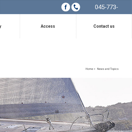
045-773-
0685
y
Access
Contact us
アクセス
お問い合わせ
Home
>
News and Topics