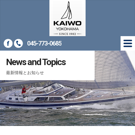
045-773-0685
New Yachts
News and Topics
新艇情報
最新情報とお知らせ
Used Yachts
中古艇情報
Marine Gear
マリン用品販売
Company
会社概要
Access
アクセス