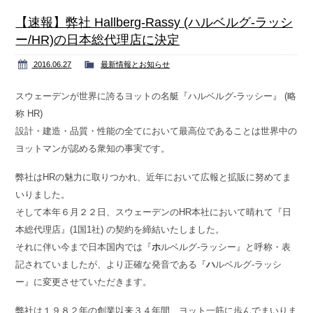
Contact us
お問い合わせ
【速報】弊社 Hallberg-Rassy (ハルベルグ-ラッシ
ー/HR)の日本総代理店に決定
2016.06.27
最新情報とお知らせ
スウェーデンが世界に誇るヨットの名艇『ハルベルグ-ラッシー』 (略
称 HR)
設計・建造・品質・性能の全てにおいて最高位であることは世界中の
ヨットマンが認める衆知の事実です。
弊社はHRの魅力に取りつかれ、近年において広報と拡販に努めてま
いりました。
そして本年６月２２日、スウェーデンのHR本社において晴れて『日
本総代理店』(1国1社) の契約を締結いたしました。
それに伴い今まで日本国内では『
ホ
ルベルグ-ラッシー』と呼称・表
記されていましたが、より正確な発音である『
ハ
ルベルグ-ラッシ
ー』に変更させていただきます。
弊社は１９８２年の創業以来３４年間、ヨット一筋に歩んでまいりま