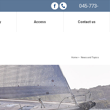
045-773-
0685
y
Access
Contact us
アクセス
お問い合わせ
Home
>
News and Topics