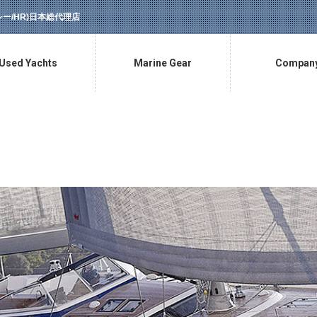
ラッシー/HR)日本総代理店
Used Yachts
Marine Gear
Compan
中古艇情報
マリン用品販売
会社概要