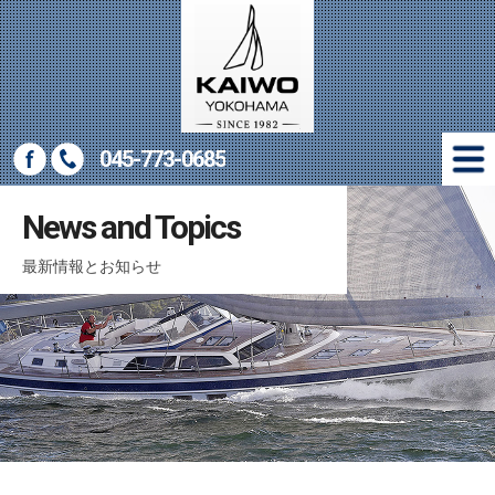
045-773-0685
New Yachts
News and Topics
新艇情報
最新情報とお知らせ
Used Yachts
中古艇情報
Marine Gear
マリン用品販売
Company
会社概要
Access
アクセス