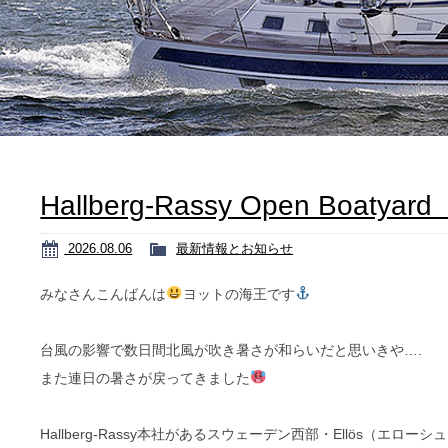
Hallberg-Rassy Open Boatyar
2026.08.06
最新情報とお知らせ
みなさんこんばんは
ヨットの海王です
台風の影響で数日間北風が吹き暑さが和らいだと思いきや….
また連日の暑さが戻ってきました
Hallberg-Rassy本社があるスウェーデン西部・Ellös（エローシ