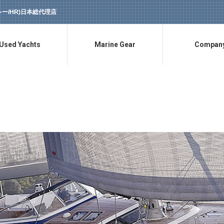
ラッシー/HR)日本総代理店
Used Yachts
Marine Gear
Compan
中古艇情報
マリン用品販売
会社概要