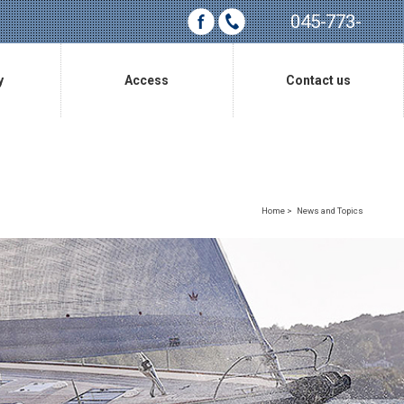
045-773-
0685
y
Access
Contact us
アクセス
お問い合わせ
Home
>
News and Topics