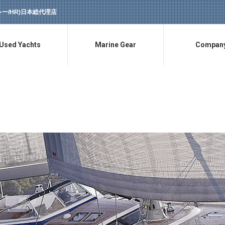
ラッシー/HR)日本総代理店
Used Yachts
Marine Gear
Compan
中古艇情報
マリン用品販売
会社概要