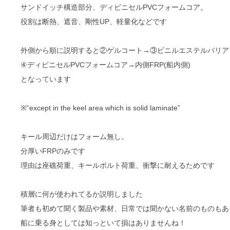
サンドイッチ構造部分、ディビニセルPVCフォームコア。
役割は断熱、遮音、剛性UP、軽量化などです
外側から順に説明すると②ゲルコート→③ビニルエステルバリア
④ディビニセルPVCフォームコア→内側FRP(船内側)
となっています
※“except in the keel area which is solid laminate”
キール周辺だけはフォーム無し。
分厚いFRPのみです
理由は座礁荷重、キールボルト荷重、衝撃に耐えるためです
積層に何が使われてるか説明しました
筆者も初めて聞く製品や素材、日常では聞かない名前のものもあ
船に乗る身としては知っといて損はありませんね！