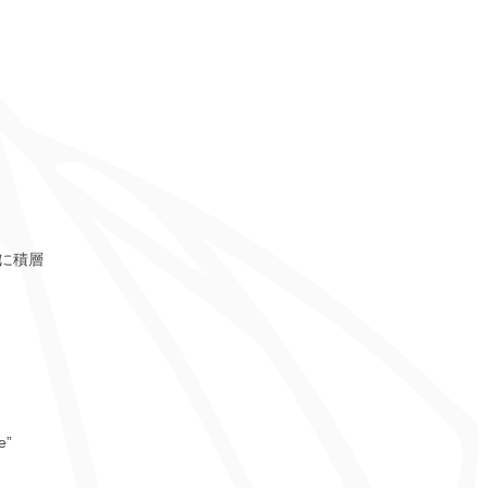
に積層
e”