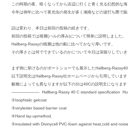
この時期の夜、暗くなってから浜辺に行くと青く光る幻想的な海
今年は例年に比べて夜光虫の発生が多く湘南などの波打ち際で賑
話は変わり、本日は前回の投稿の続きです。
前回の投稿では積層(ハルの厚み)について簡単に説明しました。
Hallberg-Rassyの積層は他の船に比べてかなり厚いです。
その厚さとは何でできているのかについて今日は深掘りしていき
まず例に挙げるのがボートショーでも展示したHallberg-Rassy4
以下説明文はHallberg-Rassy社ホームページから引用しています
艇種によっても異なりますが以下の分は40Cの説明文になります
——————— Hallberg-Rassy 40 C standard specification Hull 
②Isophtalic gelcoat
③vinylester based barrier coat
④Hand lay-upmethod,
⑤insulated with Divinycell PVC-foam against heat,cold and noise