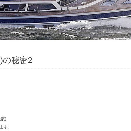
層)の秘密2
骸)
ます。