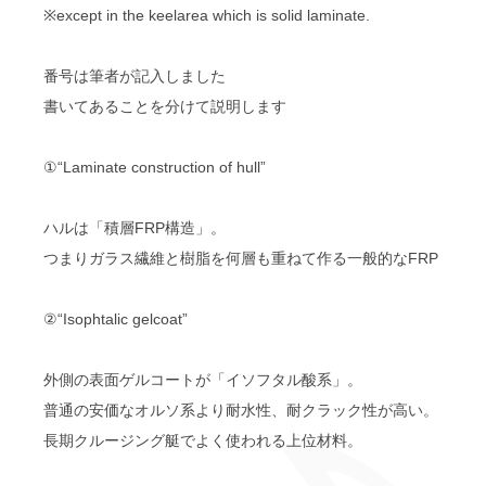
※except in the keelarea which is solid laminate.
番号は筆者が記入しました
書いてあることを分けて説明します
①“Laminate construction of hull”
ハルは「積層FRP構造」。
つまりガラス繊維と樹脂を何層も重ねて作る一般的なFRP
②“Isophtalic gelcoat”
外側の表面ゲルコートが「イソフタル酸系」。
普通の安価なオルソ系より耐水性、耐クラック性が高い。
長期クルージング艇でよく使われる上位材料。