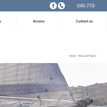
045-773-
0685
y
Access
Contact us
アクセス
お問い合わせ
Home
>
News and Topics