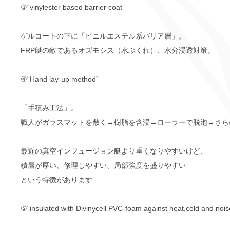
③“vinylester based barrier coat”
ゲルコートの下に「ビニルエステル系バリア層」。
FRP艇の敵であるオズモシス（水ぶくれ）、水分浸透対策。
④“Hand lay-up method”
「手積み工法」。
職人がガラスマットを敷く→樹脂を含浸→ローラーで脱泡→さら
最近の真空インフュージョン艇より重くなりやすいけど、
積層が厚い、修理しやすい、局部強度を盛りやすい
という特徴があります
⑤“insulated with Divinycell PVC-foam against heat,cold and nois