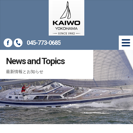
045-773-0685
New Yachts
News and Topics
新艇情報
最新情報とお知らせ
Used Yachts
中古艇情報
Marine Gear
マリン用品販売
Company
会社概要
Access
アクセス