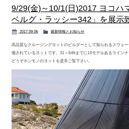
9/29(金)～10/1(日)201
ベルグ・ラッシー342」を展示
2017.09.06
最新情報とお知らせ
高品質なクルージングヨットのビルダーとして知られるスウェー
価されているヨットです。
31
～
64ft
までに
10
モデルあるラインナ
どうぞホンモノのヨットを是非ご覧下さい。