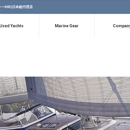
ラッシー/HR)日本総代理店
Used Yachts
Marine Gear
Compan
中古艇情報
マリン用品販売
会社概要