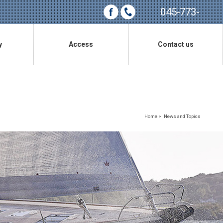
045-773-
0685
y
Access
Contact us
アクセス
お問い合わせ
Home
>
News and Topics